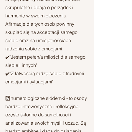
skrupulatne i dbają o porządek i 
harmonię w swoim otoczeniu. 
Afirmacje dla tych osób powinny 
skupiać się na akceptacji samego 
siebie oraz na umiejętnościach 
radzenia sobie z emocjami.
✔️"Jestem pełen/a miłości dla samego 
siebie i innych"
✔️"Z łatwością radzę sobie z trudnymi 
emocjami i sytuacjami".
7️⃣numerologiczne siódemki - to osoby 
bardzo introwertyczne i refleksyjne, 
często skłonne do samotności i 
analizowania swoich myśli i uczuć. Są 
bardzo ambitne i dążą do osiągania 