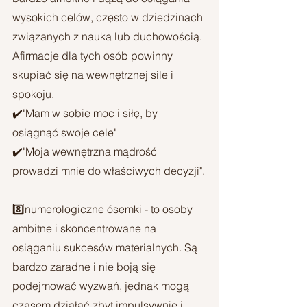
wysokich celów, często w dziedzinach 
związanych z nauką lub duchowością. 
Afirmacje dla tych osób powinny 
skupiać się na wewnętrznej sile i 
spokoju.
✔️"Mam w sobie moc i siłę, by 
osiągnąć swoje cele"
✔️"Moja wewnętrzna mądrość 
prowadzi mnie do właściwych decyzji".
8️⃣numerologiczne ósemki - to osoby 
ambitne i skoncentrowane na 
osiąganiu sukcesów materialnych. Są 
bardzo zaradne i nie boją się 
podejmować wyzwań, jednak mogą 
czasem działać zbyt impulsywnie i 