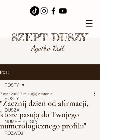
SZEPT DUSZY
Agatha Król
Post
POSTY
7 mar 2023
7 minut(y) czytania
POSTY
"Zacznij dzień od afirmacji,
DUSZA
które pasują do Twojego
NUMEROLOGIA
numerologicznego profilu"
ROZWÓJ