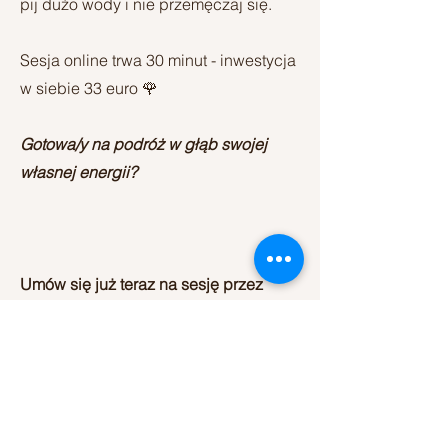
pij dużo wody i nie przemęczaj się.
Sesja online trwa 30 minut - inwestycja
w siebie 33 euro 🌹
Gotowa/y na podróż w głąb swojej
własnej energii?
Umów się już teraz na sesję przez
formularz
(po zakupie plik pobierz plik,
który jest formularzem przed
sesją.Uzupełnij go proszę i wyślij mi na
maila)
lub dokonaj wpłaty na numer konta: