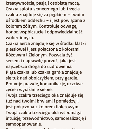
kreatywnością, pasją i osobistą mocą.
Czakra splotu słonecznego lub trzecia
czakra znajduje się za pępkiem – twoim
ośrodkiem oddechu – i jest powiązana z
kolorem żółtym. Kontroluje odwagę,
honor, współczucie i odpowiedzialność
wobec innych.
Czakra Serca znajduje się w środku klatki
piersiowej i jest połączona z kolorami
Różowym i Zielonym. Pozwala żyć
sercem i naprawdę poczuć, jaka jest
najszybsza droga do uzdrowienia.
Piąta czakra lub czakra gardła znajduje
się tuż nad obojczykiem, przy gardle.
Promuje prawdę, komunikację, uczciwe
życie i wyrażanie siebie.
Twoja czakra trzeciego oka znajduje się
tuż nad twoimi brwiami i pomiędzy, i
jest połączona z kolorem fioletowym.
Twoja czakra trzeciego oka wspomaga
intuicję, przewodnictwo, samorealizację i
samoopanowanie.