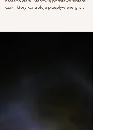
Napewno słyszałeś o siedmiu głównych czakrach
naszego ciała. Stanowią podstawę systemu
czakr, który kontroluje przepływ energii
wewnątrz...