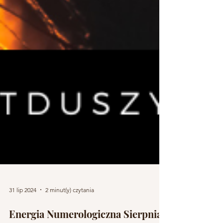
31 lip 2024
2 minut(y) czytania